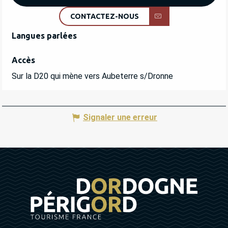
CONTACTEZ-NOUS
Langues parlées
Langues parlées
Accès
Accès
Sur la D20 qui mène vers Aubeterre s/Dronne
Signaler une erreur