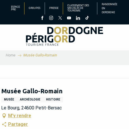
Aller
RANDONNÉE
CLASSEMENT DES
ESPACE
GROUPES
PRESSE
MEUBLÉS DE
EN
au
PRO
TOURISME
DORDOGNE
contenu
principal
Home
Musée Gallo-Romain
Musée Gallo-Romain
MUSÉE
ARCHÉOLOGIE
HISTOIRE
Le Bourg, 24600 Petit-Bersac
M'y rendre
Partager