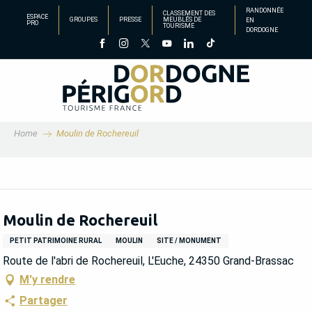
Aller
RANDONNÉE
CLASSEMENT DES
ESPACE
GROUPES
PRESSE
MEUBLÉS DE
EN
au
PRO
TOURISME
DORDOGNE
contenu
principal
Home
Moulin de Rochereuil
Moulin de Rochereuil
PETIT PATRIMOINE RURAL
MOULIN
SITE / MONUMENT
Route de l'abri de Rochereuil, L'Euche, 24350 Grand-Brassac
M'y rendre
Partager