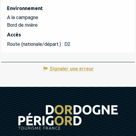
Environnement
Environnement
A la campagne
Bord de rivière
Accès
Accès
Route (nationale/départ.) : D2
Signaler une erreur