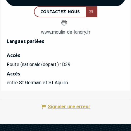
CONTACTEZ-NOUS
www.moulin-de-landry.fr
Langues parlées
Langues parlées
Accès
Accès
Route (nationale/départ.) : D39
Accès
Accès
entre St Germain et St Aquilin.
Signaler une erreur