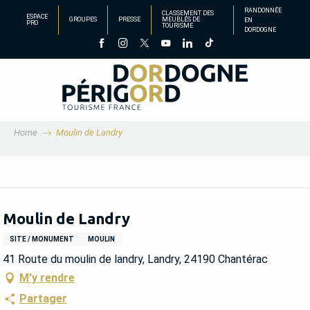
Aller
RANDONNÉE
CLASSEMENT DES
ESPACE
GROUPES
PRESSE
MEUBLÉS DE
EN
au
PRO
TOURISME
DORDOGNE
contenu
principal
Home
Moulin de Landry
Moulin de Landry
SITE / MONUMENT
MOULIN
41 Route du moulin de landry, Landry, 24190 Chantérac
M'y rendre
Partager