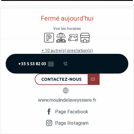
OUVERTURE ET COORDONNÉES
Fermé aujourd'hui
Voir les horaires
Parking
Aire de pique nique
Accueil camping car
Boutique
+ 10 autre(s) prestation(s)
+33 5 53 82 03
▒▒
CONTACTEZ-NOUS
www.moulindelaveyssiere.fr
Page Facebook
Page Instagram