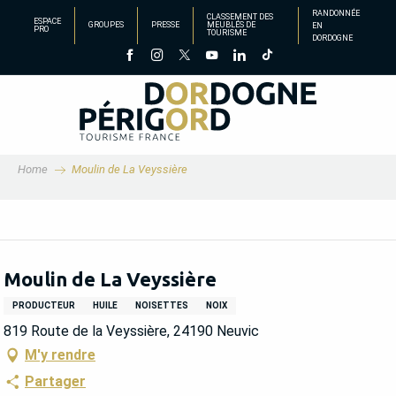
Aller
RANDONNÉE
CLASSEMENT DES
ESPACE
GROUPES
PRESSE
MEUBLÉS DE
EN
au
PRO
TOURISME
DORDOGNE
contenu
principal
Home
Moulin de La Veyssière
Moulin de La Veyssière
PRODUCTEUR
HUILE
NOISETTES
NOIX
819 Route de la Veyssière, 24190 Neuvic
M'y rendre
Partager