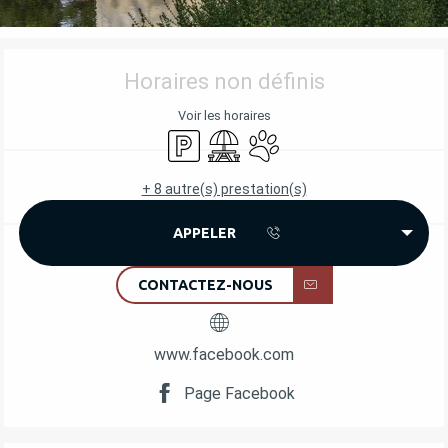
OUVERTURE ET COORDONNÉES
Horaires non définis
Voir les horaires
Parking
Aire de pique nique
Animaux acceptés
+ 8 autre(s) prestation(s)
APPELER
CONTACTEZ-NOUS
www.facebook.com
Page Facebook