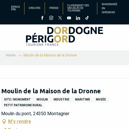
Aller
RANDONNÉE
CLASSEMENT DES
ESPACE
GROUPES
PRESSE
MEUBLÉS DE
EN
au
PRO
TOURISME
DORDOGNE
contenu
principal
Home
Moulin de la Maison de la Dronne
Moulin de la Maison de la Dronne
SITE / MONUMENT
MOULIN
INDUSTRIE
MARITIME
MUSÉE
PETIT PATRIMOINE RURAL
Moulin du pont, 24350 Montagrier
M'y rendre