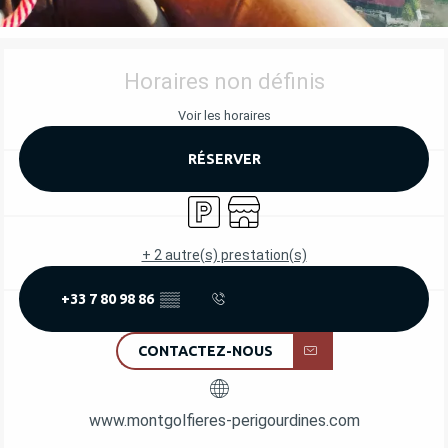
OUVERTURE ET COORDONNÉES
Horaires non définis
Voir les horaires
RÉSERVER
Parking
Boutique
+ 2 autre(s) prestation(s)
+33 7 80 98 86
▒▒
CONTACTEZ-NOUS
www.montgolfieres-perigourdines.com