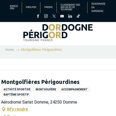
Aller
RANDONNÉE
CLASSEMENT DES
ESPACE
GROUPES
PRESSE
MEUBLÉS DE
EN
au
PRO
TOURISME
DORDOGNE
contenu
principal
Home
Montgolfières Périgourdines
Montgolfières Périgourdines
ACTIVITÉ SPORTIVE
MONTGOLFIÈRE
ACCOMPAGNEMENT
BAPTÊME SPORTIF
Aérodrome Sarlat Domme, 24250 Domme
M'y rendre