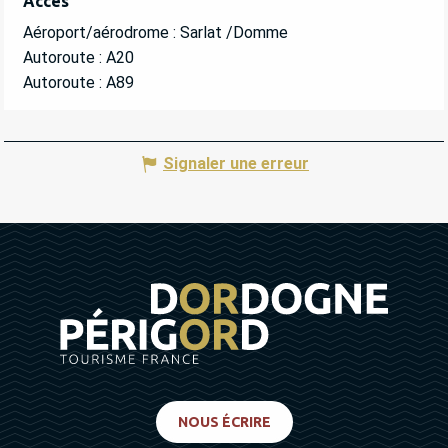
Accès
Accès
Aéroport/aérodrome : Sarlat /Domme
Autoroute : A20
Autoroute : A89
Signaler une erreur
NOUS ÉCRIRE