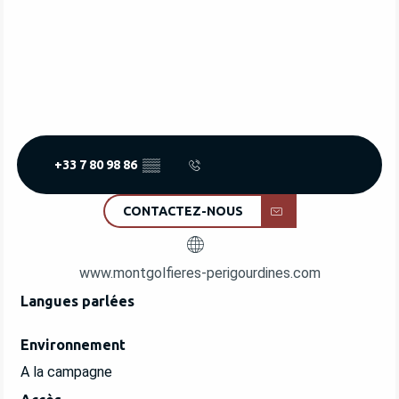
+33 7 80 98 86
▒▒
CONTACTEZ-NOUS
www.montgolfieres-perigourdines.com
Langues parlées
Langues parlées
Environnement
Environnement
A la campagne