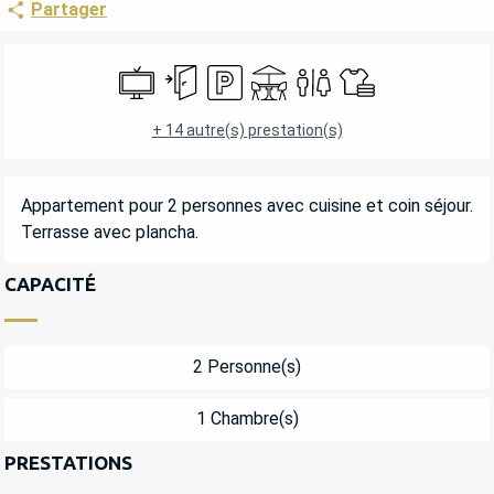
Partager
OUVERTURE ET COORDONNÉES
Télévision
Entrée indépendante
Parking
Terrasse
Toilettes
Draps et linge
+ 14 autre(s) prestation(s)
DESCRIPTION
Appartement pour 2 personnes avec cuisine et coin séjour. 
Terrasse avec plancha.
CAPACITÉ
2 Personne(s)
1 Chambre(s)
PRESTATIONS