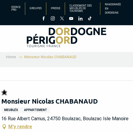
Aller
RANDONNÉE
CLASSEMENT DES
ESPACE
GROUPES
PRESSE
MEUBLÉS DE
EN
au
PRO
TOURISME
DORDOGNE
contenu
principal
Home
Monsieur Nicolas CHABANAUD
Monsieur Nicolas CHABANAUD
MEUBLÉS
APPARTEMENT
16 Rue Albert Camus, 24750 Boulazac, Boulazac Isle Manoire
M'y rendre