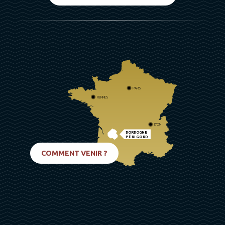
PARIS
RENNES
LYON
DORDOGNE
PÉRIGORD
BIARRITZ
COMMENT VENIR ?