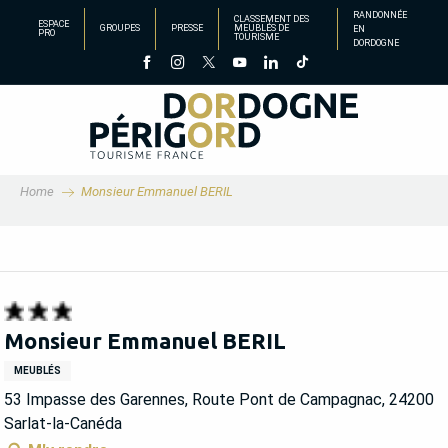
Aller
RANDONNÉE
CLASSEMENT DES
ESPACE
GROUPES
PRESSE
MEUBLÉS DE
EN
au
PRO
TOURISME
DORDOGNE
contenu
principal
Home
Monsieur Emmanuel BERIL
Monsieur Emmanuel BERIL
MEUBLÉS
53 Impasse des Garennes, Route Pont de Campagnac, 24200
Sarlat-la-Canéda