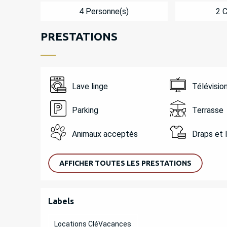
4 Personne(s)
2 
PRESTATIONS
Lave linge
Télévisio
Parking
Terrasse
Animaux acceptés
Draps et 
AFFICHER TOUTES LES PRESTATIONS
OFFRES DE PREST
Labels
Labels
Locations CléVacances