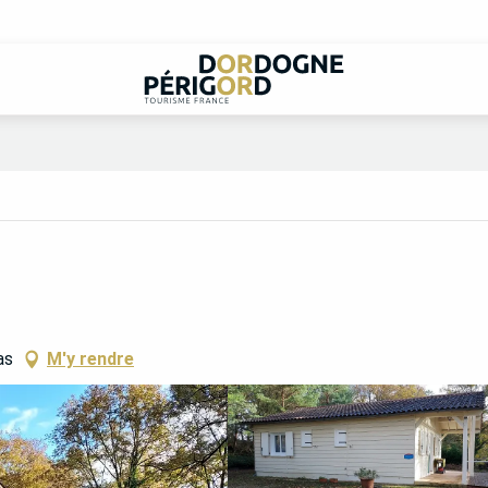
as
M'y rendre