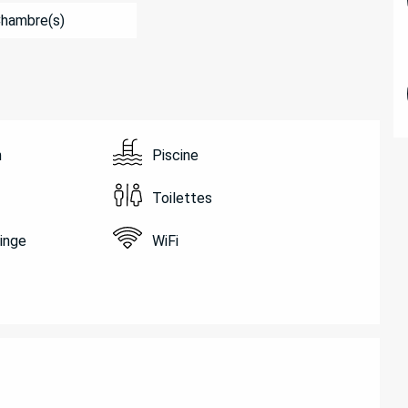
Chambre(s)
n
Piscine
Toilettes
linge
WiFi
ATIONS