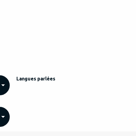
Langues parlées
Langues parlées