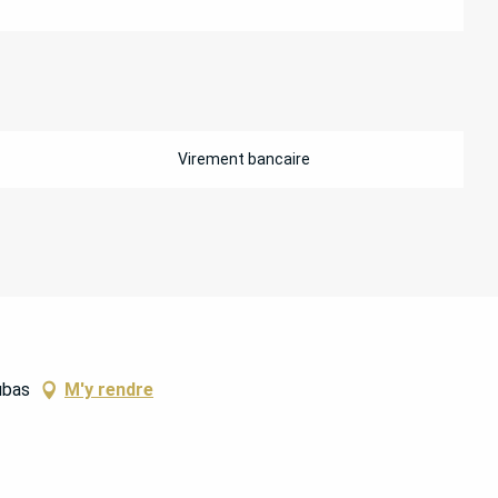
Virement bancaire
ubas
M'y rendre