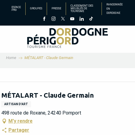
Aller
RANDONNÉE
CLASSEMENT DES
ESPACE
GROUPES
PRESSE
MEUBLÉS DE
EN
au
PRO
TOURISME
DORDOGNE
contenu
principal
Home
MÉTALART - Claude Germain
MÉTALART - Claude Germain
ARTISAN D'ART
498 route de Roxane, 24240 Pomport
M'y rendre
Partager