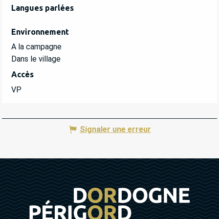
Langues parlées
Langues parlées
Environnement
Environnement
A la campagne
Dans le village
Accès
Accès
VP
Signaler une erreur