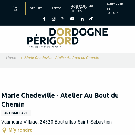
Aller
RANDONNÉE
CLASSEMENT DES
ESPACE
GROUPES
PRESSE
MEUBLÉS DE
EN
au
PRO
TOURISME
DORDOGNE
contenu
principal
Home
Marie Chedeville - Atelier Au Bout du Chemin
Marie Chedeville - Atelier Au Bout du
Chemin
ARTISAN D'ART
Vaumoure Village, 24320 Bouteilles-Saint-Sébastien
M'y rendre