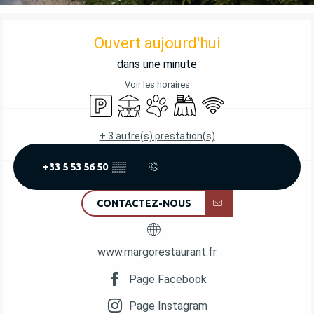
OUVERTURE ET COORDONNÉES
Ouvert aujourd'hui
dans une minute
Voir les horaires
Parking
Terrasse
Animaux acceptés
Banquet
WiFi
+ 3 autre(s) prestation(s)
+33 5 53 56 50
▒▒
CONTACTEZ-NOUS
www.margorestaurant.fr
Page Facebook
Page Instagram