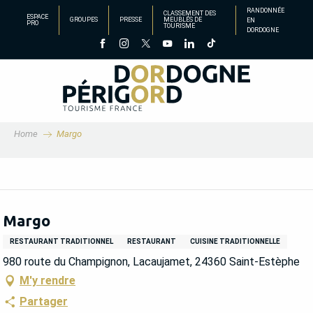
Aller
RANDONNÉE
CLASSEMENT DES
ESPACE
GROUPES
PRESSE
MEUBLÉS DE
EN
au
PRO
TOURISME
DORDOGNE
contenu
principal
Home
Margo
Margo
RESTAURANT TRADITIONNEL
RESTAURANT
CUISINE TRADITIONNELLE
980 route du Champignon, Lacaujamet, 24360 Saint-Estèphe
M'y rendre
Partager