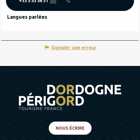
+33 5 53 56 31
▒▒
Langues parlées
Langues parlées
Signaler une erreur
NOUS ÉCRIRE