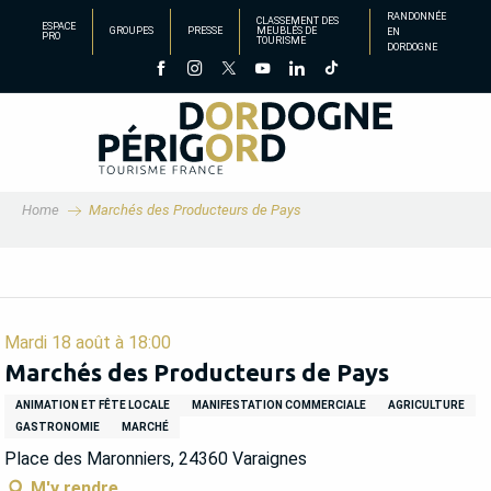
Aller
RANDONNÉE
CLASSEMENT DES
ESPACE
GROUPES
PRESSE
MEUBLÉS DE
EN
au
PRO
TOURISME
DORDOGNE
contenu
principal
Home
Marchés des Producteurs de Pays
Mardi 18 août à 18:00
Marchés des Producteurs de Pays
ANIMATION ET FÊTE LOCALE
MANIFESTATION COMMERCIALE
AGRICULTURE
GASTRONOMIE
MARCHÉ
Place des Maronniers, 24360 Varaignes
M'y rendre