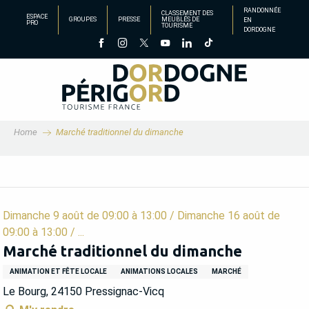
Aller
RANDONNÉE
CLASSEMENT DES
ESPACE
GROUPES
PRESSE
MEUBLÉS DE
EN
au
PRO
TOURISME
DORDOGNE
contenu
principal
Home
Marché traditionnel du dimanche
Dimanche 9 août de 09:00 à 13:00 / Dimanche 16 août de
09:00 à 13:00 / ...
Marché traditionnel du dimanche
ANIMATION ET FÊTE LOCALE
ANIMATIONS LOCALES
MARCHÉ
Le Bourg, 24150 Pressignac-Vicq