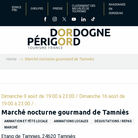
Aller
RANDONNÉE
CLASSEMENT DES
ESPACE
GROUPES
PRESSE
MEUBLÉS DE
EN
au
PRO
TOURISME
DORDOGNE
contenu
principal
Home
Marché nocturne gourmand de Tamniès
Dimanche 9 août de 19:00 à 23:00 / Dimanche 16 août de
19:00 à 23:00 / ...
Marché nocturne gourmand de Tamniès
ANIMATION ET FÊTE LOCALE
ANIMATIONS LOCALES
DÉGUSTATIONS / REPAS
MARCHÉ
Etang de Tamnies, 24620 Tamniès