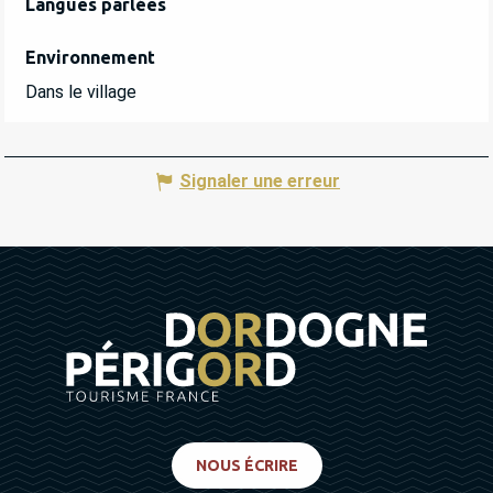
Langues parlées
Langues parlées
Environnement
Environnement
Dans le village
Signaler une erreur
NOUS ÉCRIRE