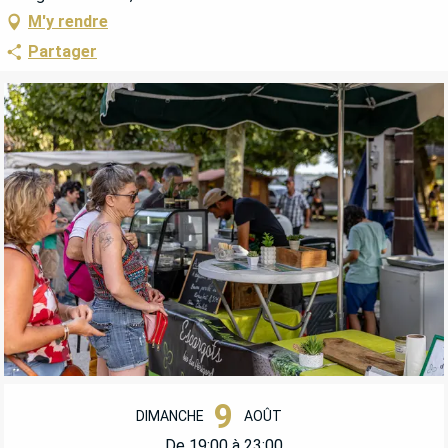
M'y rendre
Partager
OUVERTURE ET COORDONNÉES
9
DIMANCHE
AOÛT
De 19:00 à 23:00