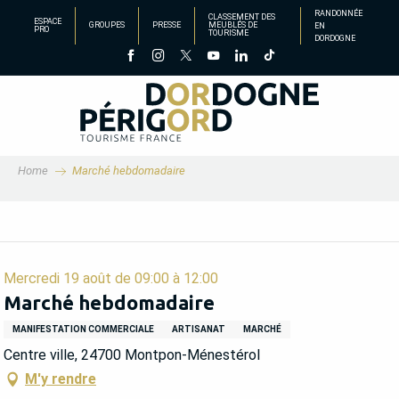
Aller
RANDONNÉE
CLASSEMENT DES
ESPACE
GROUPES
PRESSE
MEUBLÉS DE
EN
au
PRO
TOURISME
DORDOGNE
contenu
principal
Home
Marché hebdomadaire
Mercredi 19 août de 09:00 à 12:00
Marché hebdomadaire
MANIFESTATION COMMERCIALE
ARTISANAT
MARCHÉ
Centre ville, 24700 Montpon-Ménestérol
M'y rendre