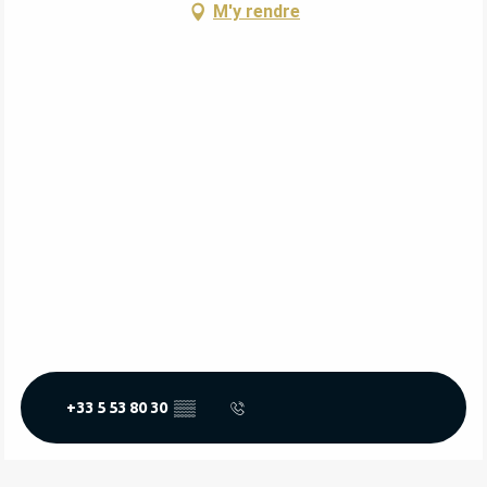
M'y rendre
+33 5 53 80 30
▒▒