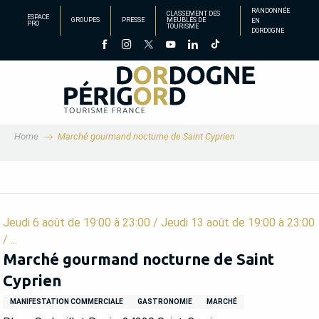
Aller
RANDONNÉE
CLASSEMENT DES
ESPACE
GROUPES
PRESSE
MEUBLÉS DE
EN
au
PRO
TOURISME
DORDOGNE
contenu
principal
Home
Marché gourmand nocturne de Saint Cyprien
Jeudi 6 août de 19:00 à 23:00 / Jeudi 13 août de 19:00 à 23:00
/ ...
Marché gourmand nocturne de Saint
Cyprien
MANIFESTATION COMMERCIALE
GASTRONOMIE
MARCHÉ