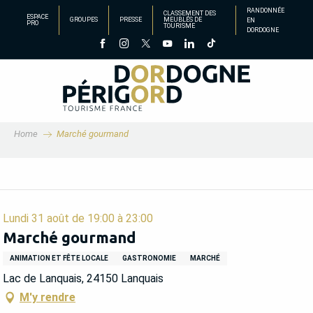
Aller
RANDONNÉE
CLASSEMENT DES
ESPACE
GROUPES
PRESSE
MEUBLÉS DE
EN
au
PRO
TOURISME
DORDOGNE
contenu
principal
Home
Marché gourmand
Lundi 31 août de 19:00 à 23:00
Marché gourmand
ANIMATION ET FÊTE LOCALE
GASTRONOMIE
MARCHÉ
Lac de Lanquais, 24150 Lanquais
M'y rendre