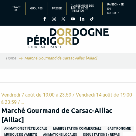
Aller
RANDONNÉE
CLASSEMENT DES
ESPACE
GROUPES
PRESSE
MEUBLÉS DE
EN
au
PRO
TOURISME
DORDOGNE
contenu
principal
Home
Marché Gourmand de Carsac-Aillac [Aillac]
Vendredi 7 août de 19:00 à 23:59 / Vendredi 14 août de 19:00
à 23:59 / ...
Marché Gourmand de Carsac-Aillac
[Aillac]
ANIMATION ET FÊTE LOCALE
MANIFESTATION COMMERCIALE
GASTRONOMIE
MUSIQUE DE VARIÉTÉ
ANIMATIONS LOCALES
DÉGUSTATIONS / REPAS