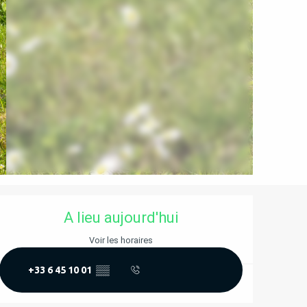
OUVERTURE ET COORD
A lieu aujourd'hui
Voir les horaires
+33 6 45 10 01
▒▒