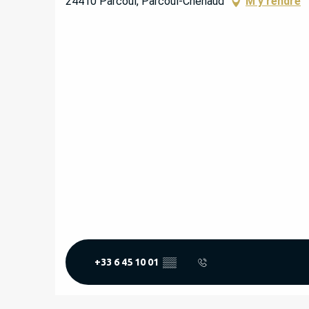
24410 Parcoul, Parcoul-Chenaud
M'y rendre
+33 6 45 10 01
▒▒