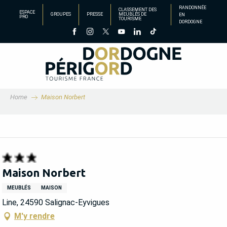
Aller
RANDONNÉE
CLASSEMENT DES
ESPACE
GROUPES
PRESSE
MEUBLÉS DE
EN
au
PRO
TOURISME
DORDOGNE
contenu
principal
Home
Maison Norbert
Maison Norbert
MEUBLÉS
MAISON
Line, 24590 Salignac-Eyvigues
M'y rendre