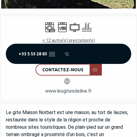
OUVERTURE ET COORDONNÉES
Lave linge
Lave vaisselle
Télévision
Piscine
+ 12 autre(s) prestation(s)
+33 5 53 28 83
▒▒
CONTACTEZ-NOUS
www.lesgitesdeline.fr
DESCRIPTION
Le gite Maison Norbert est une maison, au toit de lauzes, 
restaurée dans le style de la région et proche de 
nombreux sites touristiques. De plain-pied sur un grand 
terrain ombragé a proximité d'un bois, c'est un 