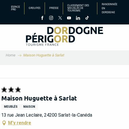
Aller
RANDONNÉE
CLASSEMENT DES
ESPACE
GROUPES
PRESSE
MEUBLÉS DE
EN
au
PRO
TOURISME
DORDOGNE
contenu
principal
Home
Maison Huguette à Sarlat
Maison Huguette à Sarlat
MEUBLÉS
MAISON
13 rue Jean Leclaire, 24200 Sarlat-la-Canéda
M'y rendre