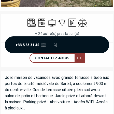
OUVERTURE ET COORDONNÉES
Lave linge
Lave vaisselle
Télévision
WiFi
Parking
Terrasse
+ 24 autre(s) prestation(s)
+33 5 53 31 45
▒▒
CONTACTEZ-NOUS
DESCRIPTION
Jolie maison de vacances avec grande terrasse située aux 
portes de la cité médiévale de Sarlat, à seulement 900 m 
du centre-ville. Grande terrasse située plein sud avec 
salon de jardin et barbecue. Jardin privé et arboré devant 
la maison. Parking privé - Abri voiture - Accès WIFI. Accès 
à pied aux...