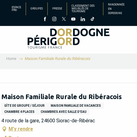
Aller
RANDONNÉE
CLASSEMENT DES
ESPACE
GROUPES
PRESSE
MEUBLÉS DE
EN
au
PRO
TOURISME
DORDOGNE
contenu
principal
Home
Maison Familiale Rurale du Ribéracois
Maison Familiale Rurale du Ribéracois
GÎTE DE GROUPE / SÉJOUR
MAISON FAMILIALE DE VACANCES
CHAMBRE 4 PLACES
CHAMBRES AVEC SALLE D'EAU
4 route de la gare, 24600 Siorac-de-Ribérac
M'y rendre