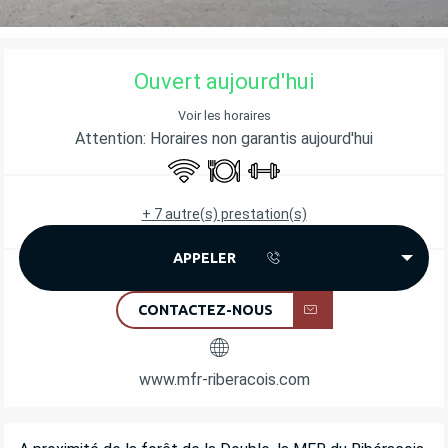
OUVERTURE ET COORDONNÉES
Ouvert aujourd'hui
Voir les horaires
Attention: Horaires non garantis aujourd'hui
WiFi
Restaurant
Salle de sport
+ 7 autre(s) prestation(s)
APPELER
CONTACTEZ-NOUS
www.mfr-riberacois.com
DESCRIPTION