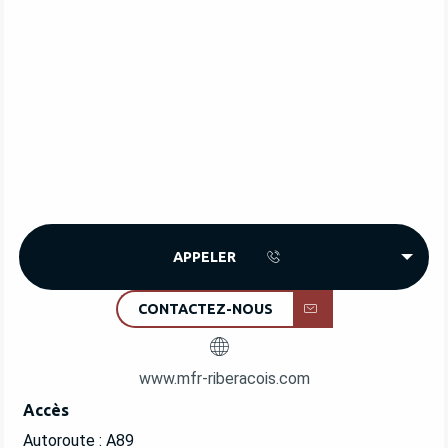
APPELER
CONTACTEZ-NOUS
www.mfr-riberacois.com
Accès
Accès
Autoroute : A89