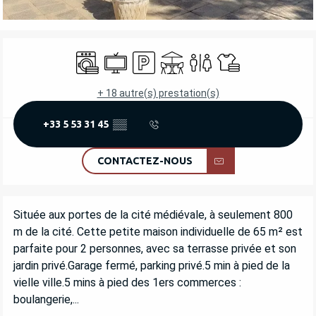
OUVERTURE ET COORDONNÉES
Lave linge
Télévision
Parking
Terrasse
Toilettes
Draps et linge
+ 18 autre(s) prestation(s)
+33 5 53 31 45
▒▒
CONTACTEZ-NOUS
DESCRIPTION
Située aux portes de la cité médiévale, à seulement 800 
m de la cité. Cette petite maison individuelle de 65 m² est 
parfaite pour 2 personnes, avec sa terrasse privée et son 
jardin privé.Garage fermé, parking privé.5 min à pied de la 
vielle ville.5 mins à pied des 1ers commerces : 
boulangerie,...