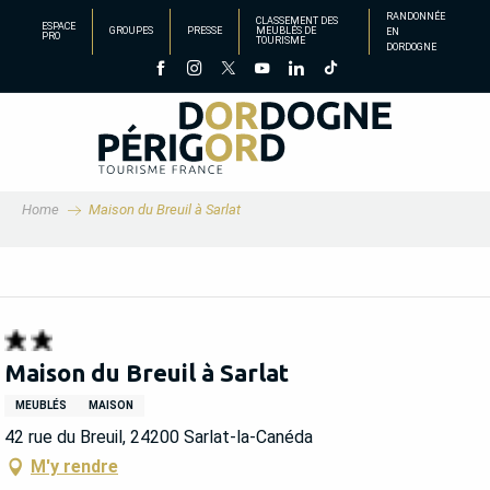
Aller
RANDONNÉE
CLASSEMENT DES
ESPACE
GROUPES
PRESSE
MEUBLÉS DE
EN
au
PRO
TOURISME
DORDOGNE
contenu
principal
Home
Maison du Breuil à Sarlat
Maison du Breuil à Sarlat
MEUBLÉS
MAISON
42 rue du Breuil, 24200 Sarlat-la-Canéda
M'y rendre