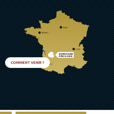
PARIS
RENNES
LYON
DORDOGNE
PÉRIGORD
COMMENT VENIR ?
BIARRITZ