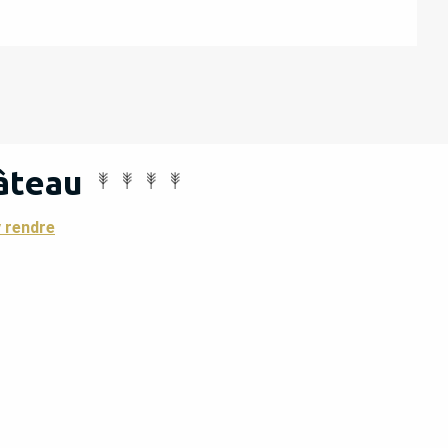
âteau
 rendre