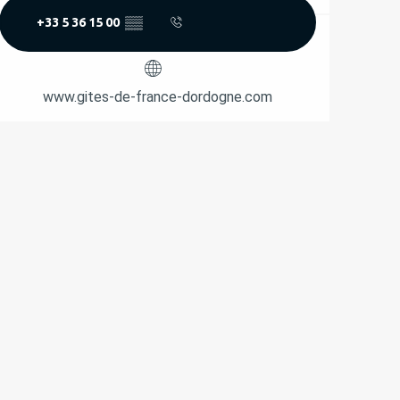
+33 5 36 15 00
▒▒
www.gites-de-france-dordogne.com