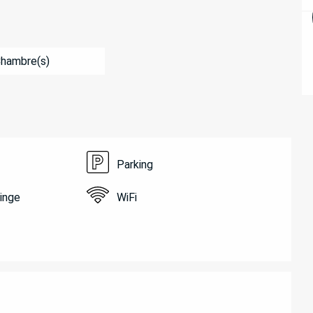
Chambre(s)
Parking
linge
WiFi
ATIONS