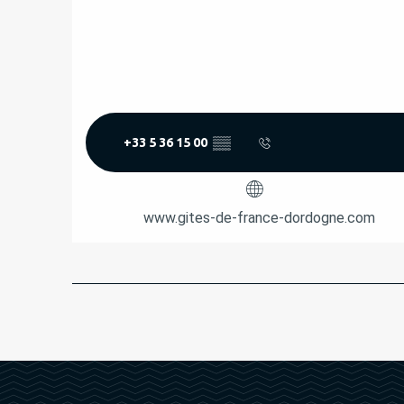
+33 5 36 15 00
▒▒
www.gites-de-france-dordogne.com