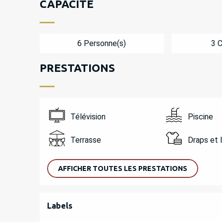
CAPACITÉ
6 Personne(s)
3 
PRESTATIONS
Télévision
Piscine
Terrasse
Draps et 
AFFICHER TOUTES LES PRESTATIONS
OFFRES DE PREST
Labels
Labels