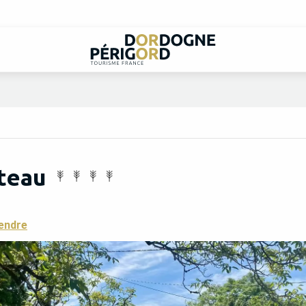
teau
endre