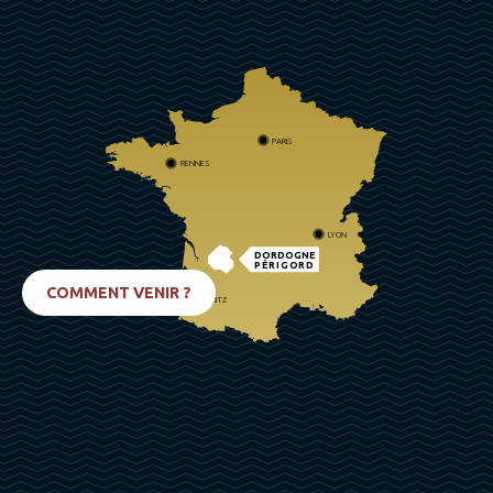
PARIS
RENNES
LYON
DORDOGNE
PÉRIGORD
COMMENT VENIR ?
BIARRITZ