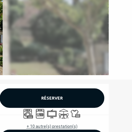
OUVERTURE ET COORD
RÉSERVER
Lave linge
Lave vaisselle
Télévision
Terrasse
Draps et linge
+ 10 autre(s) prestation(s)