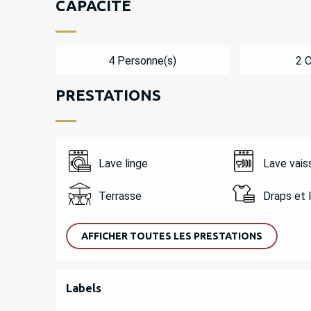
CAPACITÉ
4 Personne(s)
2 
PRESTATIONS
Lave linge
Lave vais
Terrasse
Draps et 
AFFICHER TOUTES LES PRESTATIONS
OFFRES DE PREST
Labels
Labels