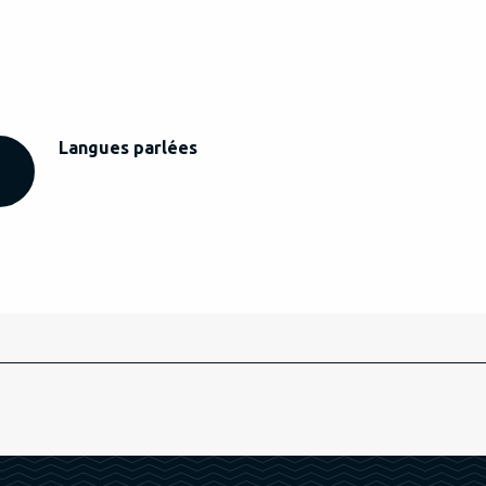
Langues parlées
Langues parlées