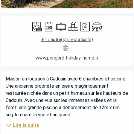
OUVERTURE ET COORDONNÉES
Lave linge
Lave vaisselle
Télévision
Piscine
Parking
Terrasse
+ 17 autre(s) prestation(s)
www.perigord-holiday-home.fr
DESCRIPTION
Maison en location à Cadouin avec 6 chambres et piscine. 
Une ancienne propriété en pierre magnifiquement 
restaurée nichée dans un petit hameau sur les hauteurs de 
Cadouin. Avec une vue sur les immenses vallées et la 
forêt, une grande piscine à débordement de 12m x 6m 
surplombant la vue et un grand...
Lire la suite