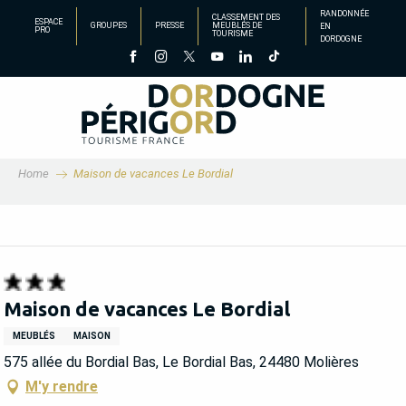
Aller
RANDONNÉE
CLASSEMENT DES
ESPACE
GROUPES
PRESSE
MEUBLÉS DE
EN
au
PRO
TOURISME
DORDOGNE
contenu
principal
Home
Maison de vacances Le Bordial
Maison de vacances Le Bordial
MEUBLÉS
MAISON
575 allée du Bordial Bas, Le Bordial Bas, 24480 Molières
M'y rendre