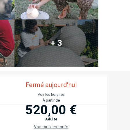
+ 3
OUVERTURE ET COORD
Fermé aujourd'hui
Voir les horaires
À partir de
520,00 €
Adulte
Voir tous les tarifs