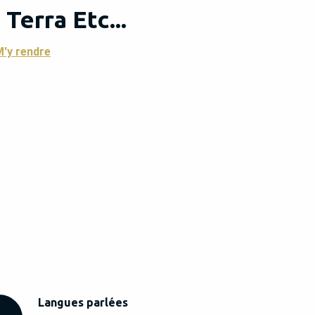
Terra Etc...
'y rendre
Langues parlées
Langues parlées