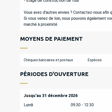
- stage de construction de four
Vous avez d'autres envies ? Contactez-nous afin q
Si vous venez de loin, nous pouvons également vo
marché à proximité.
MOYENS DE PAIEMENT
Chèques bancaires et postaux
Espèces
PÉRIODES D'OUVERTURE
Du
Jusqu'au
2 janvier 2026
31 décembre 2026
au
31 décembre 2026
Lundi
09:30 - 12:30