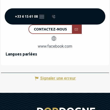
+33 6 15 61 08
▒▒
CONTACTEZ-NOUS
www.facebook.com
Langues parlées
Langues parlées
Signaler une erreur