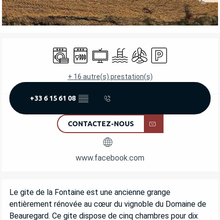
OUVERTURE ET COORDONNÉES
Lave linge
Lave vaisselle
Télévision
Piscine
Air conditionné
Parking
+ 16 autre(s) prestation(s)
+33 6 15 61 08
▒▒
CONTACTEZ-NOUS
www.facebook.com
DESCRIPTION
Le gite de la Fontaine est une ancienne grange 
entièrement rénovée au cœur du vignoble du Domaine de 
Beauregard. Ce gite dispose de cinq chambres pour dix 