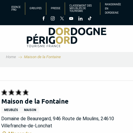
Aller
RANDONNÉE
CLASSEMENT DES
ESPACE
GROUPES
PRESSE
MEUBLÉS DE
EN
au
PRO
TOURISME
DORDOGNE
contenu
principal
Home
Maison de la Fontaine
Maison de la Fontaine
MEUBLÉS
MAISON
Domaine de Beauregard, 946 Route de Moulins, 24610
Villefranche-de-Lonchat