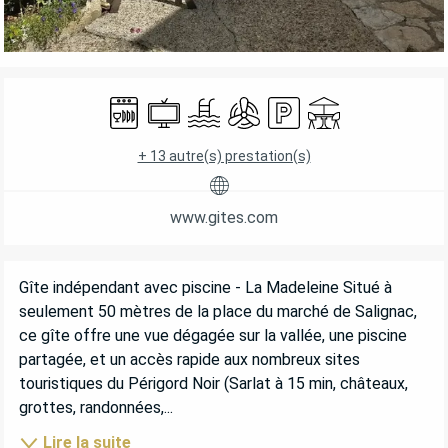
OUVERTURE ET COORDONNÉES
Lave vaisselle
Télévision
Piscine
Air conditionné
Parking
Terrasse
+ 13 autre(s) prestation(s)
www.gites.com
DESCRIPTION
Gîte indépendant avec piscine - La Madeleine Situé à 
seulement 50 mètres de la place du marché de Salignac, 
ce gîte offre une vue dégagée sur la vallée, une piscine 
partagée, et un accès rapide aux nombreux sites 
touristiques du Périgord Noir (Sarlat à 15 min, châteaux, 
grottes, randonnées,...
Lire la suite