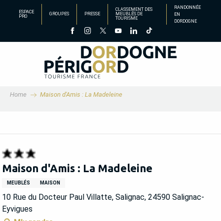
Aller
RANDONNÉE
CLASSEMENT DES
ESPACE
GROUPES
PRESSE
MEUBLÉS DE
EN
au
PRO
TOURISME
DORDOGNE
contenu
principal
Home
Maison d'Amis : La Madeleine
Maison d'Amis : La Madeleine
MEUBLÉS
MAISON
10 Rue du Docteur Paul Villatte, Salignac, 24590 Salignac-
Eyvigues