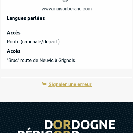
www.maisonberano.com
Langues parlées
Langues parlées
Accès
Accès
Route (nationale/départ.)
Accès
Accès
"Bruc" route de Neuvic à Grignols.
Signaler une erreur