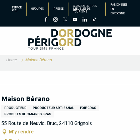
Aller
RANDONNÉE
CLASSEMENT DES
ESPACE
GROUPES
PRESSE
MEUBLÉS DE
EN
au
PRO
TOURISME
DORDOGNE
contenu
principal
Home
Maison Bérano
Maison Bérano
PRODUCTEUR
PRODUCTEUR ARTISANAL
FOIE GRAS
PRODUITS DE CANARDS GRAS
55 Route de Neuvic, Bruc, 24110 Grignols
M'y rendre