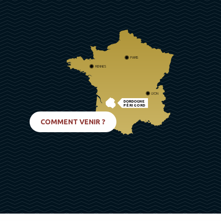
PARIS
RENNES
LYON
DORDOGNE
PÉRIGORD
BIARRITZ
COMMENT VENIR ?