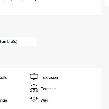
Chambre(s)
selle
Télévision
Terrasse
linge
WiFi