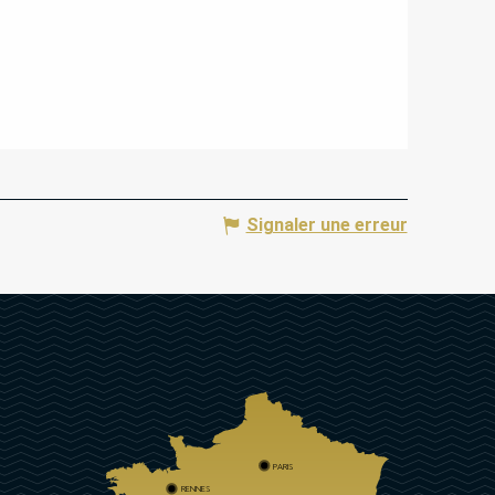
Signaler une erreur
PARIS
RENNES