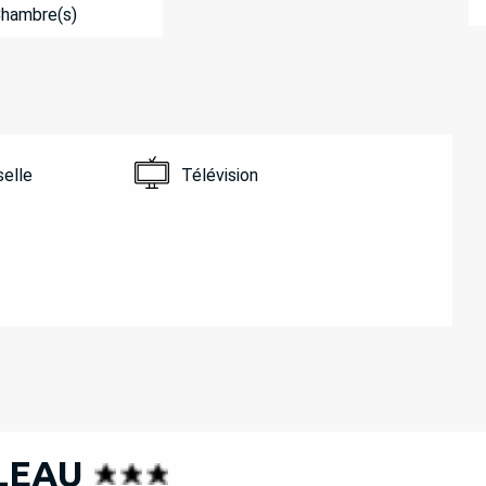
Chambre(s)
selle
Télévision
LEAU