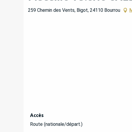
259 Chemin des Vents, Bigot, 24110 Bourrou
M
Accès
Accès
Route (nationale/départ.)