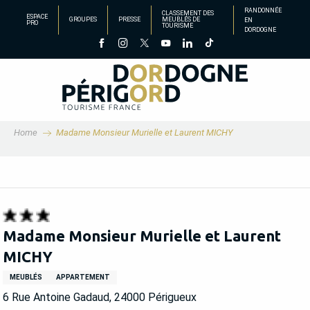
Aller
RANDONNÉE
CLASSEMENT DES
ESPACE
GROUPES
PRESSE
MEUBLÉS DE
EN
au
PRO
TOURISME
DORDOGNE
contenu
principal
Home
Madame Monsieur Murielle et Laurent MICHY
Madame Monsieur Murielle et Laurent
MICHY
MEUBLÉS
APPARTEMENT
6 Rue Antoine Gadaud, 24000 Périgueux