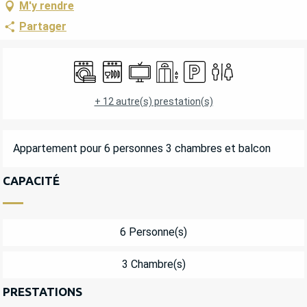
M'y rendre
Partager
OUVERTURE ET COORDONNÉES
Lave linge
Lave vaisselle
Télévision
Ascenseur
Parking
Toilettes
+ 12 autre(s) prestation(s)
DESCRIPTION
Appartement pour 6 personnes 3 chambres et balcon
CAPACITÉ
6 Personne(s)
3 Chambre(s)
PRESTATIONS