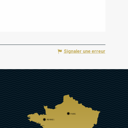
Signaler une erreur
PARIS
RENNES