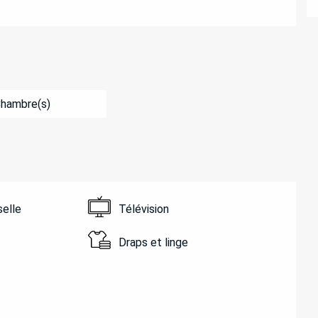
Chambre(s)
selle
Télévision
Draps et linge