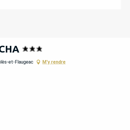
OCHA
ulès-et-Flaugeac
M'y rendre