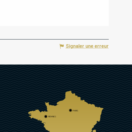
Signaler une erreur
PARIS
RENNES