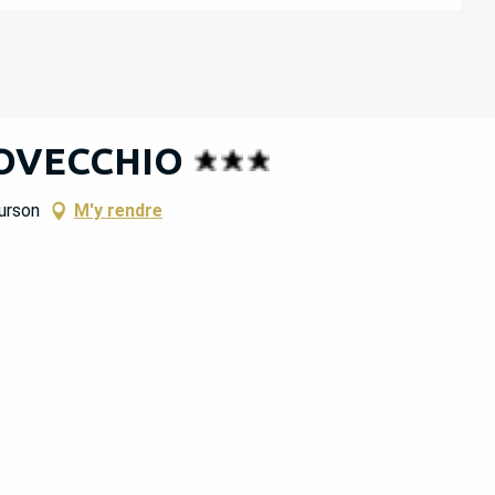
ROVECCHIO
urson
M'y rendre