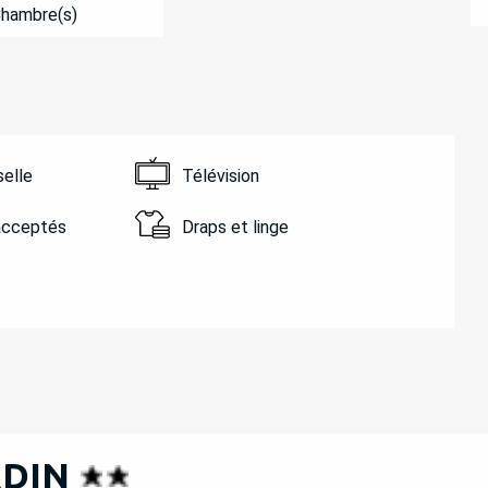
Chambre(s)
selle
Télévision
acceptés
Draps et linge
RDIN