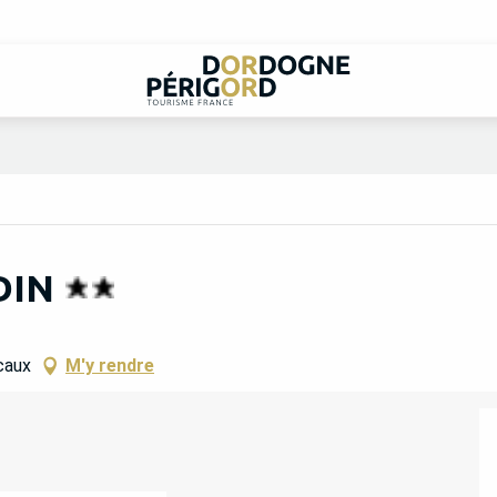
DIN
caux
M'y rendre