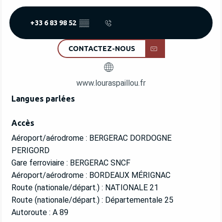
+33 6 83 98 52
▒▒
CONTACTEZ-NOUS
www.louraspaillou.fr
Langues parlées
Langues parlées
Accès
Accès
Aéroport/aérodrome : BERGERAC DORDOGNE
PERIGORD
Gare ferroviaire : BERGERAC SNCF
Aéroport/aérodrome : BORDEAUX MÉRIGNAC
Route (nationale/départ.) : NATIONALE 21
Route (nationale/départ.) : Départementale 25
Autoroute : A 89