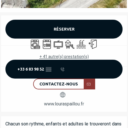
OUVERTURE ET COORDONNÉES
RÉSERVER
Lave linge
Lave vaisselle
Télévision
Jeux pour enfants / Espace jeu
Piscine
Entrée indépendant
+ 41 autre(s) prestation(s)
+33 6 83 98 52
▒▒
CONTACTEZ-NOUS
www.louraspaillou.fr
DESCRIPTION
Chacun son rythme, enfants et adultes le trouveront dans 