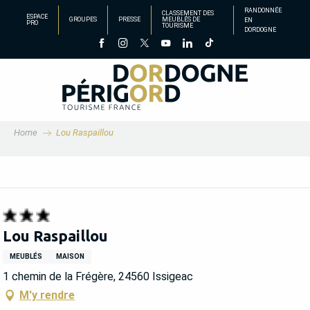
Aller
RANDONNÉE
CLASSEMENT DES
ESPACE
GROUPES
PRESSE
MEUBLÉS DE
EN
au
PRO
TOURISME
DORDOGNE
contenu
principal
Home
Lou Raspaillou
Lou Raspaillou
MEUBLÉS
MAISON
1 chemin de la Frégère, 24560 Issigeac
M'y rendre