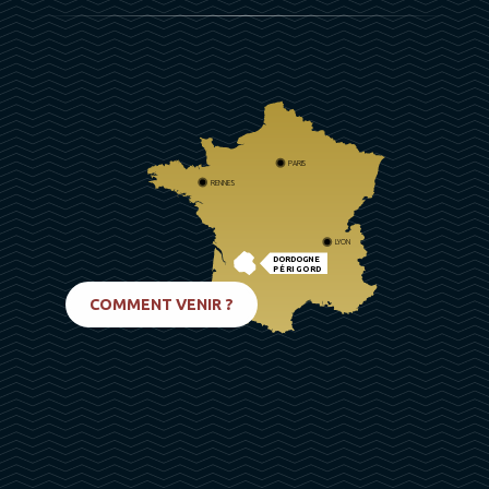
PARIS
RENNES
LYON
DORDOGNE
PÉRIGORD
BIARRITZ
COMMENT VENIR ?