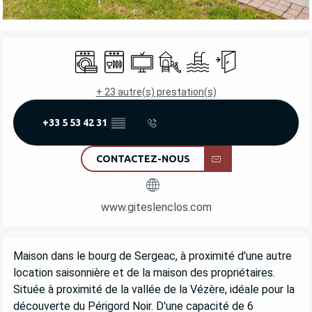
OUVERTURE ET COORDONNÉES
Lave linge
Lave vaisselle
Télévision
Jeux pour enfants / Espace jeu
Piscine
Entrée indépendant
+ 23 autre(s) prestation(s)
+33 5 53 42 31
▒▒
CONTACTEZ-NOUS
www.giteslenclos.com
DESCRIPTION
Maison dans le bourg de Sergeac, à proximité d'une autre 
location saisonnière et de la maison des propriétaires. 
Située à proximité de la vallée de la Vézère, idéale pour la 
découverte du Périgord Noir. D'une capacité de 6 