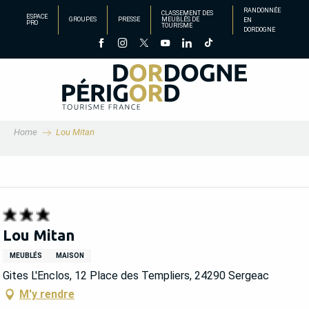
Aller
RANDONNÉE
CLASSEMENT DES
ESPACE
GROUPES
PRESSE
MEUBLÉS DE
EN
au
PRO
TOURISME
DORDOGNE
contenu
principal
Home
Lou Mitan
Lou Mitan
MEUBLÉS
MAISON
Gites L'Enclos, 12 Place des Templiers, 24290 Sergeac
M'y rendre