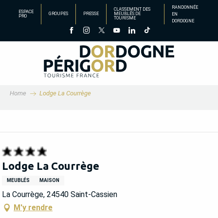
Aller
RANDONNÉE
CLASSEMENT DES
ESPACE
GROUPES
PRESSE
MEUBLÉS DE
EN
au
PRO
TOURISME
DORDOGNE
contenu
principal
Home
Lodge La Courrège
Lodge La Courrège
MEUBLÉS
MAISON
La Courrège, 24540 Saint-Cassien
M'y rendre