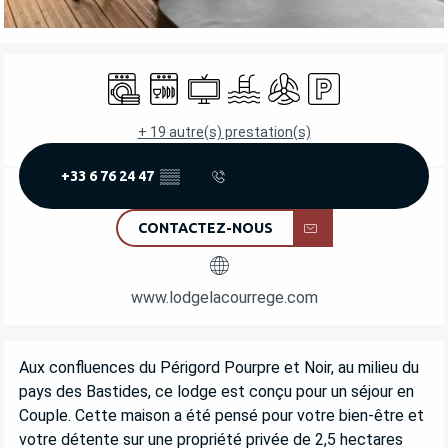
OUVERTURE ET COORDONNÉES
Lave linge
Lave vaisselle
Télévision
Piscine
Air conditionné
Parking
+ 19 autre(s) prestation(s)
+33 6 76 24 47
▒▒
CONTACTEZ-NOUS
www.lodgelacourrege.com
DESCRIPTION
Aux confluences du Périgord Pourpre et Noir, au milieu du 
pays des Bastides, ce lodge est conçu pour un séjour en 
Couple. Cette maison a été pensé pour votre bien-être et 
votre détente sur une propriété privée de 2,5 hectares 