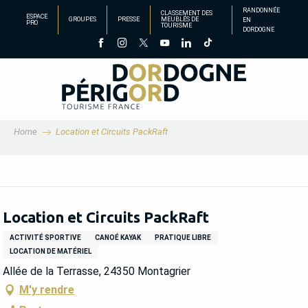
Aller
RANDONNÉE
CLASSEMENT DES
ESPACE
GROUPES
PRESSE
MEUBLÉS DE
EN
au
PRO
TOURISME
DORDOGNE
contenu
principal
Home
Location et Circuits PackRaft
Location et Circuits PackRaft
ACTIVITÉ SPORTIVE
CANOÉ KAYAK
PRATIQUE LIBRE
LOCATION DE MATÉRIEL
Allée de la Terrasse, 24350 Montagrier
M'y rendre