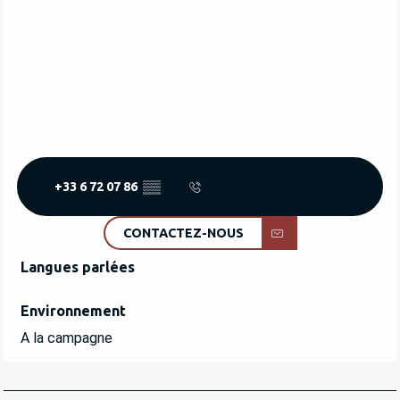
+33 6 72 07 86
▒▒
CONTACTEZ-NOUS
Langues parlées
Langues parlées
Environnement
Environnement
A la campagne