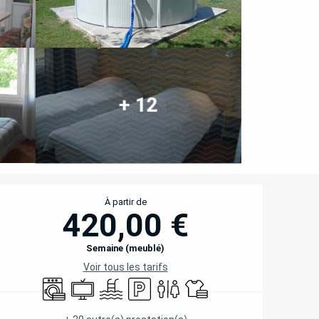
+ 12
OUVERTURE ET COORD
À partir de
420,00 €
Semaine (meublé)
Voir tous les tarifs
Lave linge
Télévision
Piscine
Parking
Toilettes
Draps et linge