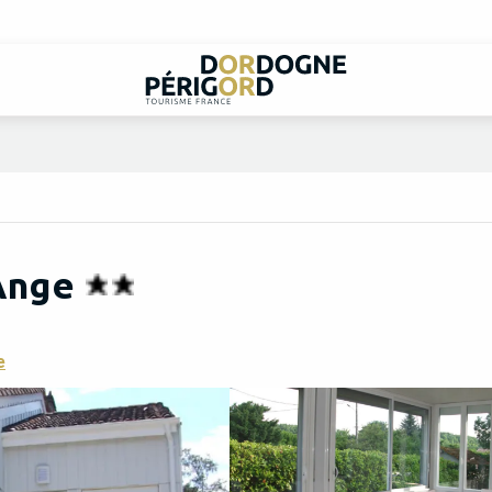
Ange
e