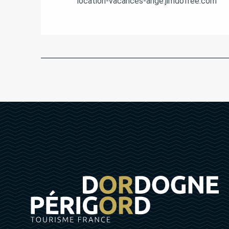
location-vacances-ange.jimdofree.com