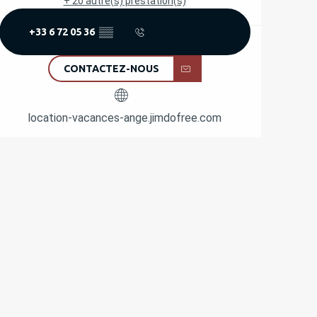
+ 20 autre(s) prestation(s)
+33 6 72 05 36
▒▒
CONTACTEZ-NOUS
location-vacances-ange.jimdofree.com