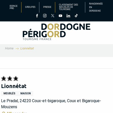
Aller
RANDONNÉE
CLASSEMENT DES
ESPACE
GROUPES
PRESSE
MEUBLÉS DE
EN
au
PRO
TOURISME
DORDOGNE
contenu
principal
Home
Lionnétat
Lionnétat
MEUBLÉS
MAISON
Le Pradal, 24220 Coux-et-bigaroque, Coux et Bigaroque-
Mouzens