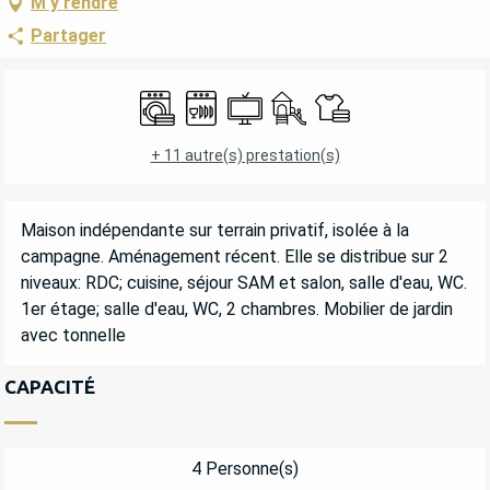
M'y rendre
Partager
OUVERTURE ET COORDONNÉES
Lave linge
Lave vaisselle
Télévision
Jeux pour enfants / Espace 
Draps et linge
+ 11 autre(s) prestation(s)
DESCRIPTION
Maison indépendante sur terrain privatif, isolée à la 
campagne. Aménagement récent. Elle se distribue sur 2 
niveaux: RDC; cuisine, séjour SAM et salon, salle d'eau, WC. 
1er étage; salle d'eau, WC, 2 chambres. Mobilier de jardin 
avec tonnelle
CAPACITÉ
4 Personne(s)