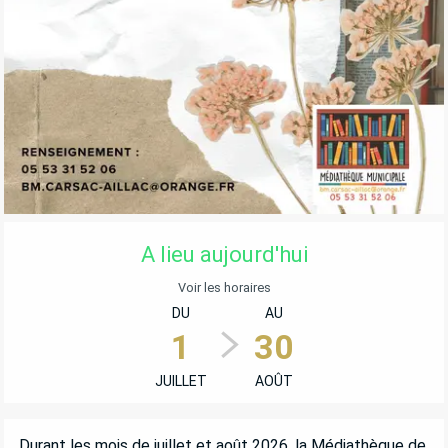
OUVERTURE ET COORDONNÉES
A lieu aujourd'hui
Voir les horaires
DU
AU
1
30
JUILLET
AOÛT
DESCRIPTION
Durant les mois de juillet et août 2026, la Médiathèque de 