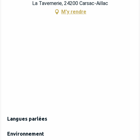
La Tavernerie, 24200 Carsac-Aillac
M'y rendre
Langues parlées
Langues parlées
Environnement
Environnement