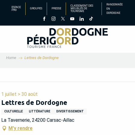
Aller
RANDONNÉE
CLASSEMENT DES
ESPACE
GROUPES
PRESSE
MEUBLÉS DE
EN
au
PRO
TOURISME
DORDOGNE
contenu
principal
Home
Lettres de Dordogne
1 juillet > 30 août
Lettres de Dordogne
CULTURELLE
LITTÉRATURE
DIVERTISSEMENT
La Tavernerie, 24200 Carsac-Aillac
M'y rendre