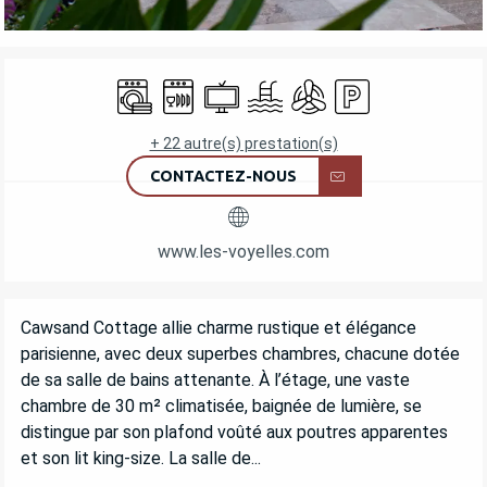
OUVERTURE ET COORDONNÉES
Lave linge
Lave vaisselle
Télévision
Piscine
Air conditionné
Parking
+ 22 autre(s) prestation(s)
CONTACTEZ-NOUS
www.les-voyelles.com
DESCRIPTION
Cawsand Cottage allie charme rustique et élégance 
parisienne, avec deux superbes chambres, chacune dotée 
de sa salle de bains attenante. À l’étage, une vaste 
chambre de 30 m² climatisée, baignée de lumière, se 
distingue par son plafond voûté aux poutres apparentes 
et son lit king-size. La salle de...