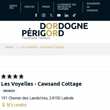
Aller
RANDONNÉE
CLASSEMENT DES
ESPACE
GROUPES
PRESSE
MEUBLÉS DE
EN
au
PRO
TOURISME
DORDOGNE
contenu
principal
Home
Les Voyelles - Cawsand Cottage
Les Voyelles - Cawsand Cottage
MEUBLÉS
191 Chemin des Landettes, 24150 Lalinde
M'y rendre