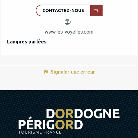
CONTACTEZ-NOUS
www.les-voyelles.com
Langues parlées
Langues parlées
Signaler une erreur