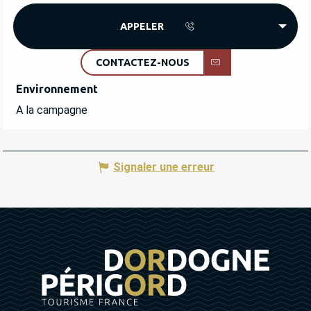
APPELER
CONTACTEZ-NOUS
Environnement
Environnement
A la campagne
Signaler une erreur