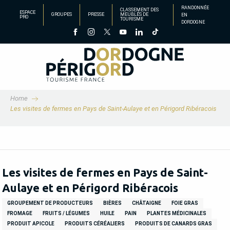
Aller
RANDONNÉE
CLASSEMENT DES
ESPACE
GROUPES
PRESSE
MEUBLÉS DE
EN
au
PRO
TOURISME
DORDOGNE
contenu
principal
Home
Les visites de fermes en Pays de Saint-Aulaye et en Périgord Ribéracois
Les visites de fermes en Pays de Saint-
Aulaye et en Périgord Ribéracois
GROUPEMENT DE PRODUCTEURS
BIÈRES
CHÂTAIGNE
FOIE GRAS
FROMAGE
FRUITS / LÉGUMES
HUILE
PAIN
PLANTES MÉDICINALES
PRODUIT APICOLE
PRODUITS CÉRÉALIERS
PRODUITS DE CANARDS GRAS