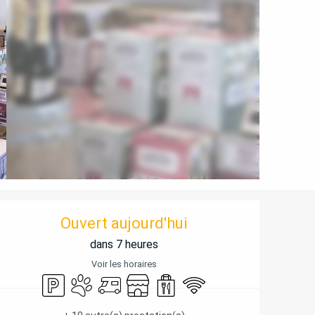
OUVERTURE ET COORD
Ouvert aujourd'hui
dans 7 heures
Voir les horaires
Parking
Animaux acceptés
Accueil camping car
Boutique
Vente à emporter
WiFi