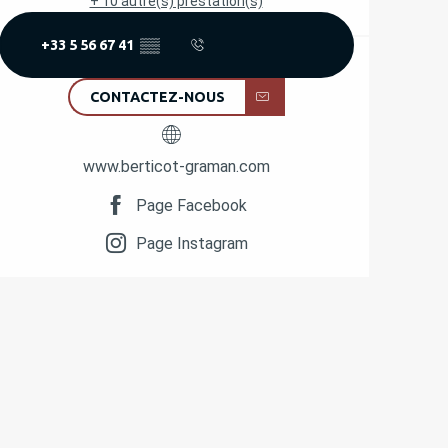
+ 10 autre(s) prestation(s)
+33 5 56 67 41
▒▒
CONTACTEZ-NOUS
www.berticot-graman.com
Page Facebook
Page Instagram