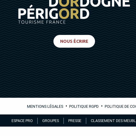
NOUS ÉCRIRE
•
•
MENTIONS LÉGALES
POLITIQUE RGPD
POLITIQUE DE CO
Aller
ESPACE PRO
GROUPES
PRESSE
CLASSEMENT DES MEUBL
au
contenu