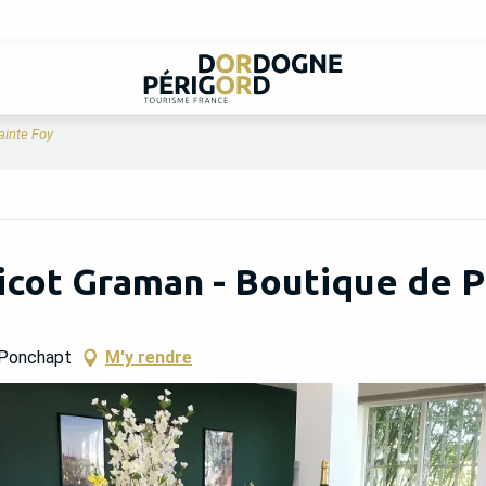
ainte Foy
icot Graman - Boutique de P
-Ponchapt
M'y rendre