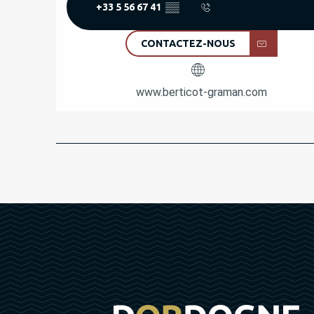
+33 5 56 67 41
▒▒
CONTACTEZ-NOUS
www.berticot-graman.com