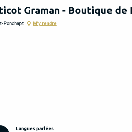
icot Graman - Boutique de 
et-Ponchapt
M'y rendre
Langues parlées
Langues parlées