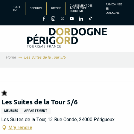
Aller
RANDONNÉE
CLASSEMENT DES
ESPACE
GROUPES
PRESSE
MEUBLÉS DE
EN
au
PRO
TOURISME
DORDOGNE
contenu
principal
Home
Les Suites de la Tour 5/6
Les Suites de la Tour 5/6
MEUBLÉS
APPARTEMENT
Les Suites de la Tour, 13 Rue Condé, 24000 Périgueux
M'y rendre