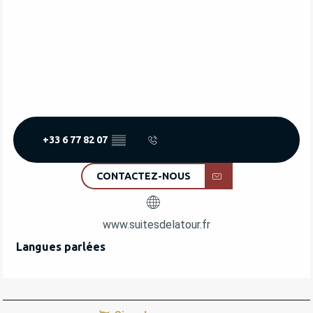
+33 6 77 82 07
▒▒
CONTACTEZ-NOUS
www.suitesdelatour.fr
Langues parlées
Langues parlées