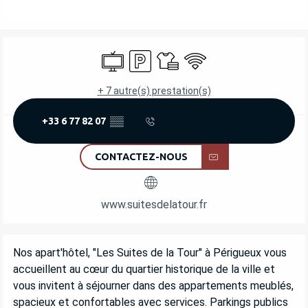
OUVERTURE ET COORDONNÉES
Télévision
Parking
Draps et linge
WiFi
+ 7 autre(s) prestation(s)
+33 6 77 82 07
▒▒
CONTACTEZ-NOUS
www.suitesdelatour.fr
DESCRIPTION
Nos apart'hôtel, "Les Suites de la Tour" à Périgueux vous 
accueillent au cœur du quartier historique de la ville et 
vous invitent à séjourner dans des appartements meublés, 
spacieux et confortables avec services. Parkings publics 