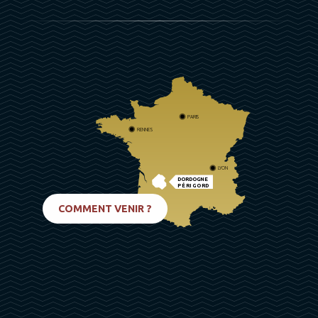
PARIS
RENNES
LYON
DORDOGNE
PÉRIGORD
BIARRITZ
COMMENT VENIR ?