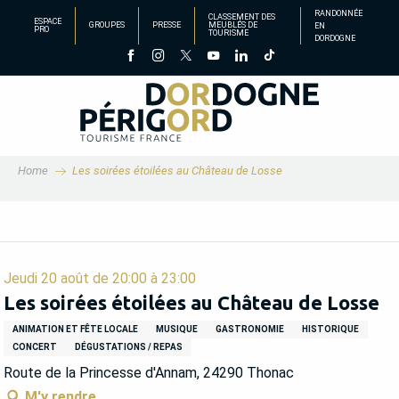
Aller
RANDONNÉE
CLASSEMENT DES
ESPACE
GROUPES
PRESSE
MEUBLÉS DE
EN
au
PRO
TOURISME
DORDOGNE
contenu
principal
Home
Les soirées étoilées au Château de Losse
Jeudi 20 août de 20:00 à 23:00
Les soirées étoilées au Château de Losse
ANIMATION ET FÊTE LOCALE
MUSIQUE
GASTRONOMIE
HISTORIQUE
CONCERT
DÉGUSTATIONS / REPAS
Route de la Princesse d'Annam, 24290 Thonac
M'y rendre