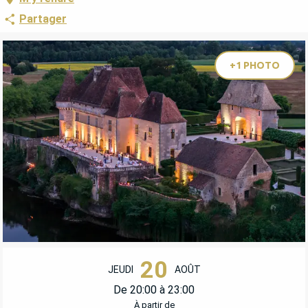
Partager
+1 PHOTO
OUVERTURE ET COORDONNÉES
20
JEUDI
AOÛT
De 20:00 à 23:00
À partir de