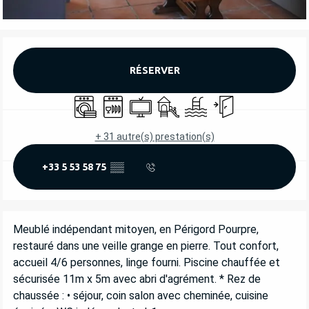
OUVERTURE ET COORDONNÉES
RÉSERVER
Lave linge
Lave vaisselle
Télévision
Jeux pour enfants / Espace jeu
Piscine
Entrée indépendant
+ 31 autre(s) prestation(s)
+33 5 53 58 75
▒▒
DESCRIPTION
Meublé indépendant mitoyen, en Périgord Pourpre, 
restauré dans une veille grange en pierre. Tout confort, 
accueil 4/6 personnes, linge fourni. Piscine chauffée et 
sécurisée 11m x 5m avec abri d'agrément. * Rez de 
chaussée : • séjour, coin salon avec cheminée, cuisine 