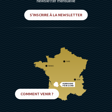
newsletter mensuelle
S'INSCRIRE À LA NEWSLETTER
PARIS
RENNES
LYON
DORDOGNE
PÉRIGORD
BIARRITZ
COMMENT VENIR ?