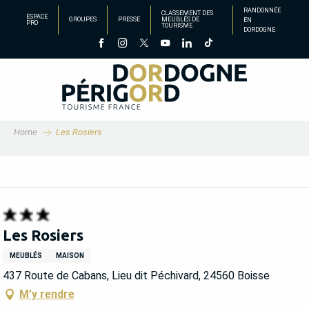
Aller
RANDONNÉE
CLASSEMENT DES
ESPACE
GROUPES
PRESSE
MEUBLÉS DE
EN
au
PRO
TOURISME
DORDOGNE
contenu
principal
Home
Les Rosiers
Les Rosiers
MEUBLÉS
MAISON
437 Route de Cabans, Lieu dit Péchivard, 24560 Boisse
M'y rendre