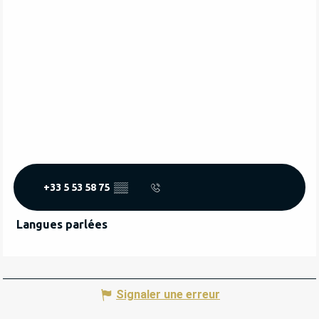
+33 5 53 58 75
▒▒
Langues parlées
Langues parlées
Signaler une erreur